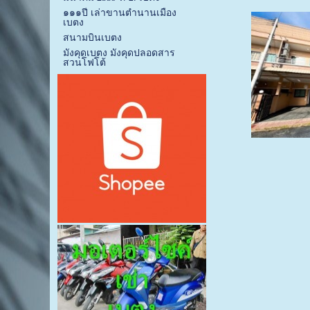
๑๑๑ปี เล่าขานตำนานเมือง
เบตง
สนามบินเบตง
มังคุดเบตง มังคุดปลอดสาร
สวนโฟโต้