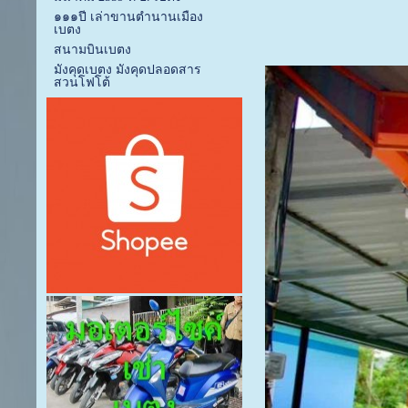
๑๑๑ปี เล่าขานตำนานเมือง
เบตง
สนามบินเบตง
มังคุดเบตง มังคุดปลอดสาร
สวนโฟโต้