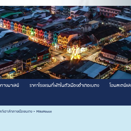
ทางมาเลย์
ราคาโรงแรมที่พักในตัวเมืองอำเภอเบตง
โฮมสเตย์แล
สต์เฮาส์กลางเมืองเบตง
>
MikaHouse