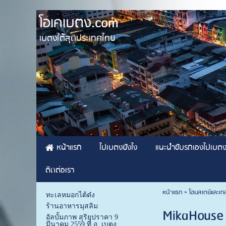
โอเคเบตง.com
เบตงใต้สุดประเทศไทย
หน้าแรก
ไปเบตงยังไง
แนะนำขับรถเองไปเบตง
ติดต่อเรา
หน้าแรก
>
โฮมสเตย์และเก
ทะเลหมอกไต้ต๋ง
ร้านอาหารมุสลิม
MikaHouse
อัลบั้มภาพ สุริยุปราคา 9
มีนาคม 2559 ที่ อ. เบตง