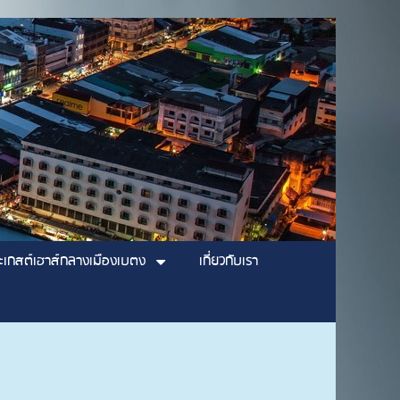
ะเกสต์เฮาส์กลางเมืองเบตง
เกี่ยวกับเรา