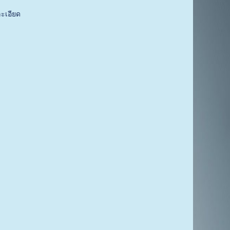
ะเอียด