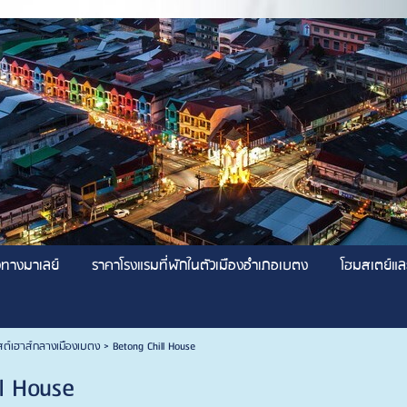
ทางมาเลย์
ราคาโรงแรมที่พักในตัวเมืองอำเภอเบตง
โฮมสเตย์แล
สต์เฮาส์กลางเมืองเบตง
>
Betong Chill House
ll House