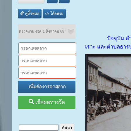
ปัจจุบัน
เราะ และตำบลธารน้