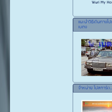
Wari My H
แนะนำวิธีเดินทางไ
เบตง
จำหน่าย โปสการ์ด...