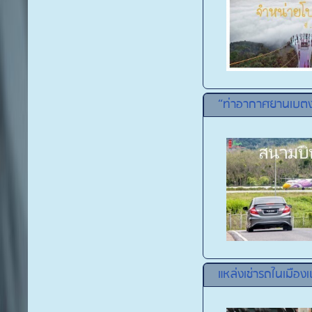
“ท่าอากาศยานเบตง“
แหล่งเช่ารถในเมือง