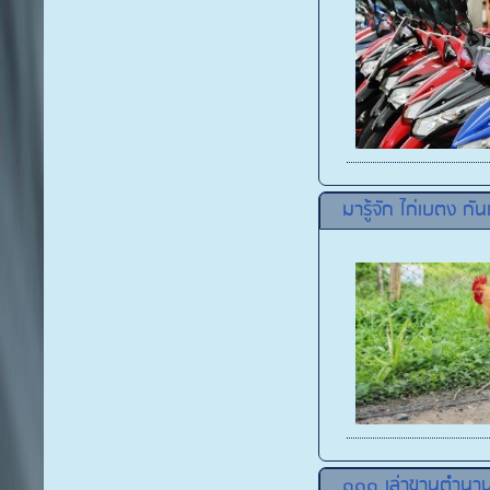
มารู้จัก ไก่เบตง กั
๑๑๑ เล่าขานตำนาน