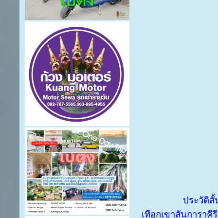
ประวัติส
เทือกเขาสันการาคีร