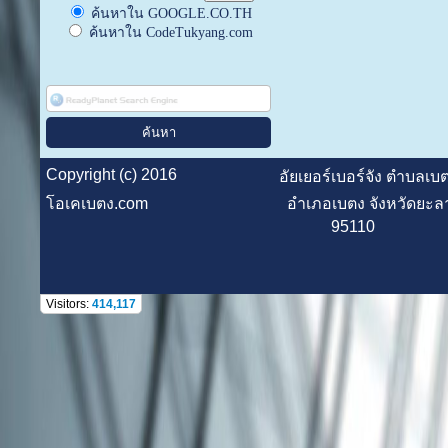
ค้นหาใน GOOGLE.CO.TH
ค้นหาใน CodeTukyang.com
Copyright (c) 2016
อัยเยอร์เบอร์จัง ตำบลเบ
โอเคเบตง.com
อำเภอเบตง จังหวัดยะล
95110
Visitors:
414,117