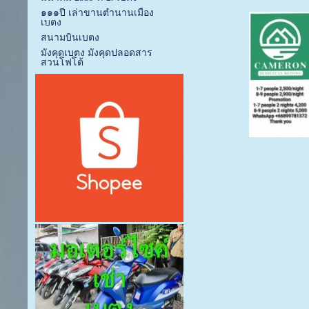
๑๑๑ปี เล่าขานตำนานเมือง
เบตง
สนามบินเบตง
มังคุดเบตง มังคุดปลอดสาร
สวนโฟโต้