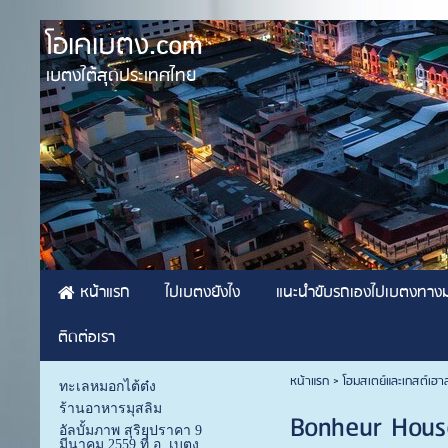
โอเคเบตง.com
เบตงใต้สุดประเทศไทย
หน้าแรก
ไปเบตงยังไง
แนะนำขับรถเองไปเบตงทางม
ติดต่อเรา
หน้าแรก
>
โฮมสเตย์และเกสต์เฮา
ทะเลหมอกไต้ต๋ง
ร้านอาหารมุสลิม
Bonheur Hous
อัลบั้มภาพ สุริยุปราคา 9
มีนาคม 2559 ที่ อ. เบตง