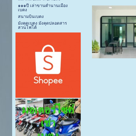
๑๑๑ปี เล่าขานตำนานเมือง
เบตง
สนามบินเบตง
มังคุดเบตง มังคุดปลอดสาร
สวนโฟโต้