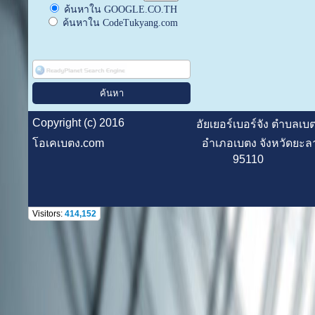
ค้นหาใน GOOGLE.CO.TH
ค้นหาใน CodeTukyang.com
Copyright (c) 2016
อัยเยอร์เบอร์จัง ตำบลเบ
โอเคเบตง.com
อำเภอเบตง จังหวัดยะล
95110
Visitors:
414,152